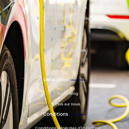
Vehicules électrique
Ventillation et Chauffage
Sécurité
Domotique
Electricité générale
Espace Pro
Liens utiles
Notre Blog
Plus sur nous
Conditions
Conditions Générales d'Utilisation