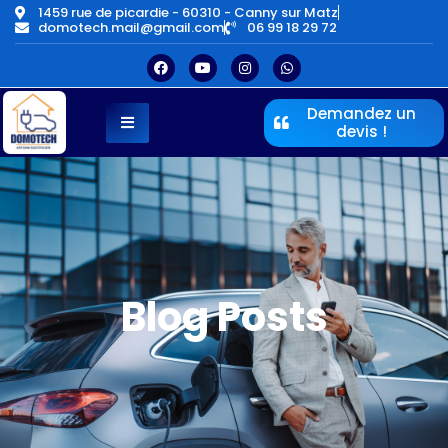
1459 rue de picardie - 60310 - Canny sur Matz
domotech.mail@gmail.com
06 99 18 29 72
Demandez un
devis !
Blog Posts