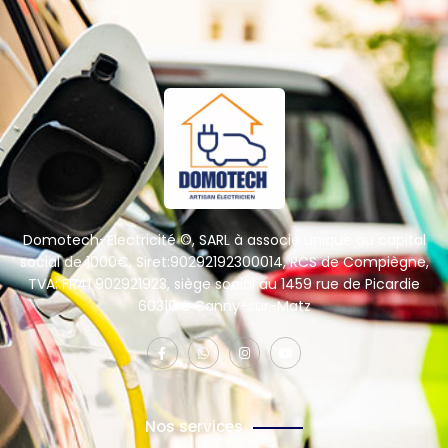
Domotech-Electricité ©, SARL à associé unique au capital
social de 1000€, Siret:90292192300014, RCS de Compiègne,
TVA: FR41 902921923, siège social au 1459 rue de Picardie
60310 à Canny-sur-Matz
Nos services