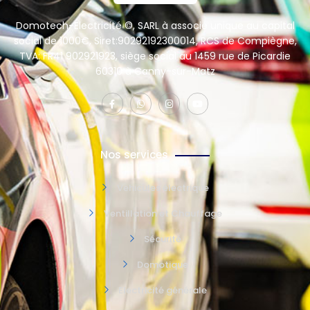
Domotech-Electricité ©, SARL à associé unique au capital
social de 1000€, Siret:90292192300014, RCS de Compiègne,
TVA: FR41 902921923, siège social au 1459 rue de Picardie
60310 à Canny-sur-Matz
Nos services
Vehicules électrique
Ventillation et Chauffage
Sécurité
Domotique
Electricité générale