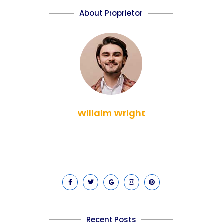
About Proprietor
Willaim Wright
Lorem ipsum dolor sit amet, consectetur adipiscing elit. Ut
elit tellus, luctus nec ullamcorper mattis, pulvinar dapibus
leo.
Recent Posts