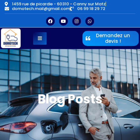
1459 rue de picardie - 60310 - Canny sur Matz
domotech.mail@gmail.com
06 99 18 29 72
Demandez un
devis !
Blog Posts