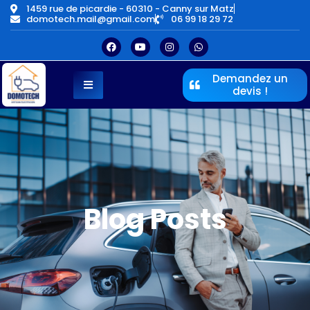
1459 rue de picardie - 60310 - Canny sur Matz
domotech.mail@gmail.com
06 99 18 29 72
Demandez un
devis !
Blog Posts