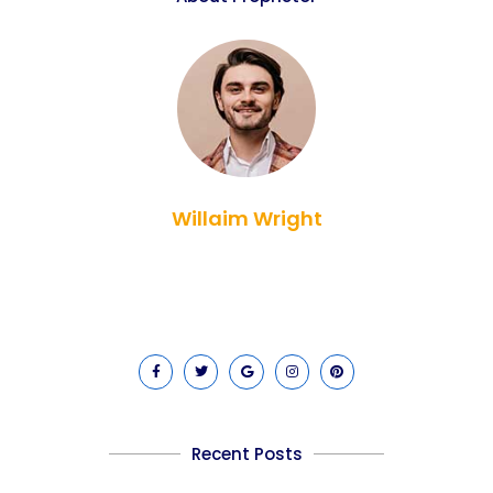
Willaim Wright
Lorem ipsum dolor sit amet, consectetur adipiscing elit. Ut
elit tellus, luctus nec ullamcorper mattis, pulvinar dapibus
leo.
Recent Posts