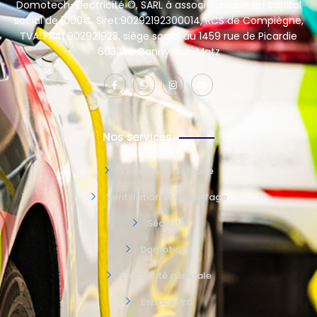
Domotech-Electricité ©, SARL à associé unique au capital
social de 1000€, Siret:90292192300014, RCS de Compiègne,
TVA: FR41 902921923, siège social au 1459 rue de Picardie
60310 à Canny-sur-Matz
Nos services
Vehicules électrique
Ventillation et Chauffage
Sécurité
Domotique
Electricité générale
Espace Pro