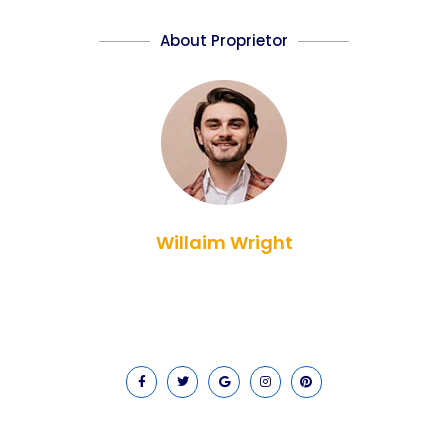
About Proprietor
Willaim Wright
Lorem ipsum dolor sit amet, consectetur adipiscing elit. Ut
elit tellus, luctus nec ullamcorper mattis, pulvinar dapibus
leo.