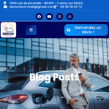
1459 rue de picardie - 60310 - Canny sur Matz
domotech.mail@gmail.com
06 99 18 29 72
Demandez un
devis !
Blog Posts