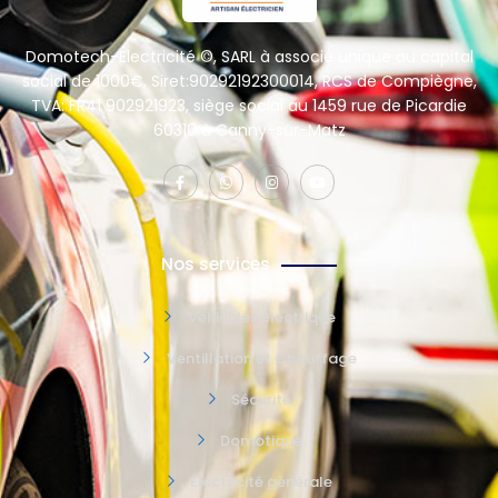
Domotech-Electricité ©, SARL à associé unique au capital
social de 1000€, Siret:90292192300014, RCS de Compiègne,
TVA: FR41 902921923, siège social au 1459 rue de Picardie
60310 à Canny-sur-Matz
Nos services
Vehicules électrique
Ventillation et Chauffage
Sécurité
Domotique
Electricité générale