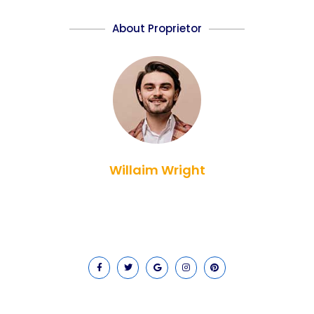
About Proprietor
Willaim Wright
Lorem ipsum dolor sit amet, consectetur adipiscing elit. Ut
elit tellus, luctus nec ullamcorper mattis, pulvinar dapibus
leo.