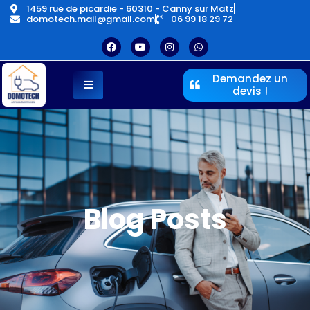
1459 rue de picardie - 60310 - Canny sur Matz
domotech.mail@gmail.com
06 99 18 29 72
Demandez un
devis !
Blog Posts