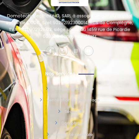
Domotech-Electricité ©, SARL à associé unique au capital
social de 1000€, Siret:90292192300014, RCS de Compiègne,
TVA: FR41 902921923, siège social au 1459 rue de Picardie
60310 à Canny-sur-Matz
Nos services
Vehicules électrique
Ventillation et Chauffage
Sécurité
Domotique
Electricité générale